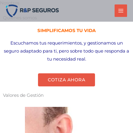
Nosotros
Ir
al
Quiénes somos
contenido
SIMPLIFICAMOS TU VIDA
Escuchamos tus requerimientos, y gestionamos un
seguro adaptado para ti, pero sobre todo que responda a
tu necesidad real.
COTIZA AHORA
Valores de Gestión