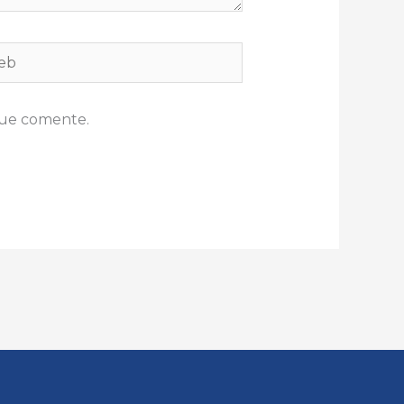
b
que comente.