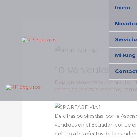
Ir
Inicio
al
contenido
Nosotr
Servici
Mi Blog
10 Vehículos Más
Contac
Deja un comentario
/
Vehículos
/
carros
,
carros más vendidos
,
carro
De cifras publicadas por la Asoci
vendidos en el Ecuador, donde en
debido a los efectos de la pandem