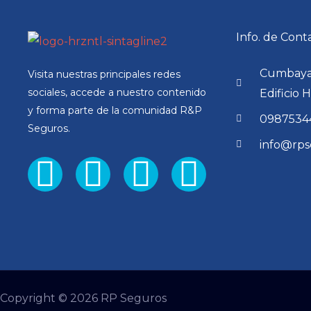
Info. de Cont
Cumbaya,
Visita nuestras principales redes
sociales, accede a nuestro contenido
Edificio 
y forma parte de la comunidad R&P
0987534
Seguros.
info@rps
Facebook
Twitter
Youtube
Instag
Copyright © 2026 RP Seguros