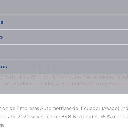
os
os
 Vendidos En Ecuador
tos
10 carros Más Vendidos
,
10 Vehículos Más Vendidos
,
10 Ve
s más vendidos Ecuador
,
mas vendidos
,
Seguro
,
seguro c
ación de Empresas Automotrices del Ecuador (Aeade), ind
 el año 2020 se vendieron 85.818 unidades, 35 % menos 
ia.