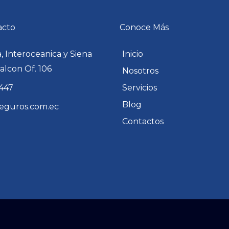
acto
Conoce Más
 Interoceanica y Siena
Inicio
Halcon Of. 106
Nosotros
447
Servicios
Blog
eguros.com.ec
ram
Contactos