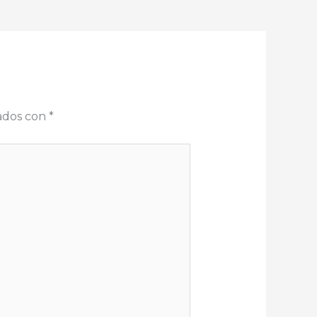
cados con
*