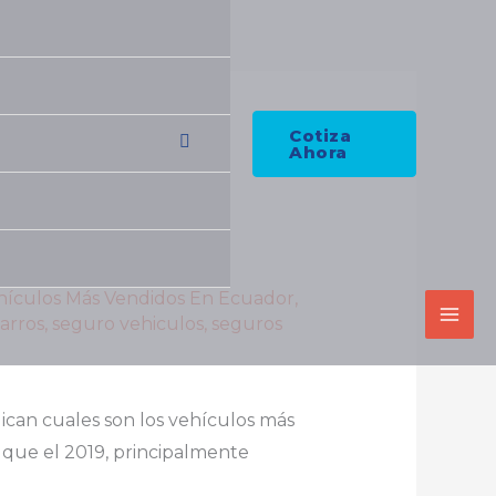
Cotiza
Ahora
hículos Más Vendidos En Ecuador
,
arros
,
seguro vehiculos
,
seguros
ican cuales son los vehículos más
que el 2019, principalmente